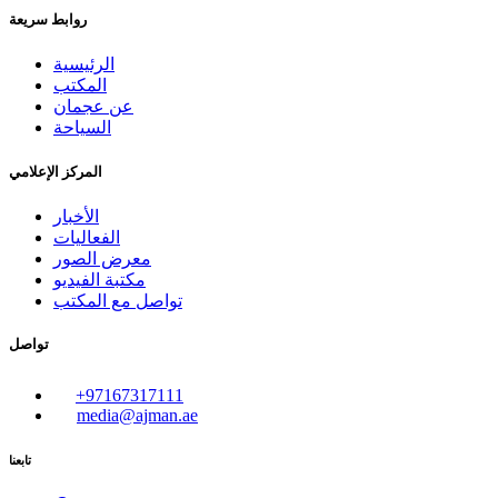
روابط سريعة
الرئيسية
المكتب
عن عجمان
السياحة
المركز الإعلامي
الأخبار
الفعاليات
معرض الصور
مكتبة الفيديو
تواصل مع المكتب
تواصل
+97167317111
media@ajman.ae
تابعنا